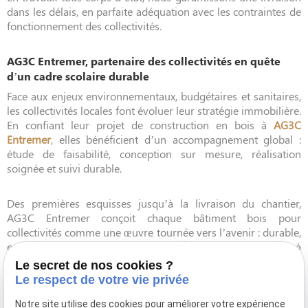
dans les délais, en parfaite adéquation avec les contraintes de
fonctionnement des collectivités.
AG3C Entremer, partenaire des collectivités en quête
d’un cadre scolaire durable
Face aux enjeux environnementaux, budgétaires et sanitaires,
les collectivités locales font évoluer leur stratégie immobilière.
En confiant leur projet de construction en bois à
AG3C
Entremer
, elles bénéficient d’un accompagnement global :
étude de faisabilité, conception sur mesure, réalisation
soignée et suivi durable.
Des premières esquisses jusqu’à la livraison du chantier,
AG3C Entremer conçoit chaque bâtiment bois pour
collectivités comme une œuvre tournée vers l’avenir : durable,
esthétique et centrée sur l’humain. À Cherbourg-Octeville, à
Caen, à Saint-Lô ou dans toute la région, notre entreprise
Le secret de nos cookies ?
s’impose comme un
constructeur de maisons de bois et
Le respect de votre vie privée
bâtiments publics
de référence, au service des territoires et
des générations futures.
Notre site utilise des cookies pour améliorer votre expérience