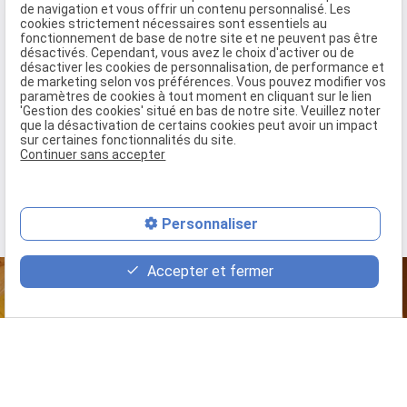
de navigation et vous offrir un contenu personnalisé. Les
cookies strictement nécessaires sont essentiels au
fonctionnement de base de notre site et ne peuvent pas être
désactivés. Cependant, vous avez le choix d'activer ou de
désactiver les cookies de personnalisation, de performance et
Consultez également :
de marketing selon vos préférences. Vous pouvez modifier vos
paramètres de cookies à tout moment en cliquant sur le lien
'Gestion des cookies' situé en bas de notre site. Veuillez noter
Maison en bois clé en main
que la désactivation de certains cookies peut avoir un impact
sur certaines fonctionnalités du site.
Plan de site
Continuer sans accepter
Nos réalisations
mail
Personnaliser
phone
Accepter et fermer
description
DÉCOUVREZ NOS PRODUITS